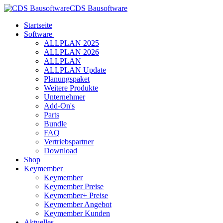
CDS Bausoftware
Startseite
Software
ALLPLAN 2025
ALLPLAN 2026
ALLPLAN
ALLPLAN Update
Planungspaket
Weitere Produkte
Unternehmer
Add-On's
Parts
Bundle
FAQ
Vertriebspartner
Download
Shop
Keymember
Keymember
Keymember Preise
Keymember+ Preise
Keymember Angebot
Keymember Kunden
Aktuelles