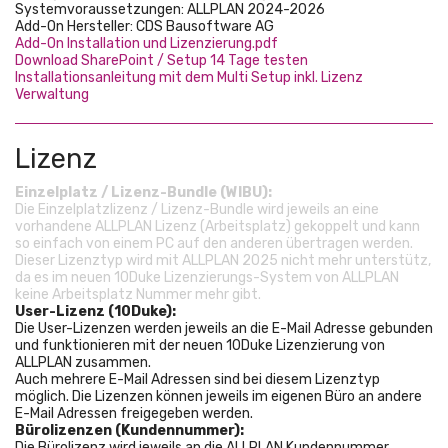
Systemvoraussetzungen: ALLPLAN 2024-2026
Add-On Hersteller: CDS Bausoftware AG
Add-On Installation und Lizenzierung.pdf
Download SharePoint / Setup 14 Tage testen
Installationsanleitung mit dem Multi Setup inkl. Lizenz
Verwaltung
Lizenz
Einzelplatz / Lizenz-Bundle (WIBU):
Die Einzelplatzlizenz / Lizenz-Bundle wird jeweils an eine
vorhandene ALLPLAN Lizenz (Arbeitsplatz) gekoppelt und kann
so einfach von einem PC auf den anderen übertragen werden.
Dieser Lizenztyp wird mit ALLPLAN 2025 nicht mehr unterstütz,
da es im neuen 10Duke Lizenzierungs-System von ALLPLAN
keine Arbeitsplatz Nummer mehr gibt.
User-Lizenz (10Duke):
Die User-Lizenzen werden jeweils an die E-Mail Adresse gebunden
und funktionieren mit der neuen 10Duke Lizenzierung von
ALLPLAN zusammen.
Auch mehrere E-Mail Adressen sind bei diesem Lizenztyp
möglich. Die Lizenzen können jeweils im eigenen Büro an andere
E-Mail Adressen freigegeben werden.
Bürolizenzen (Kundennummer):
Die Bürolizenz wird jeweils an die ALLPLAN Kundennummer