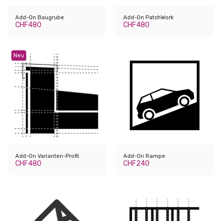
Add-On Baugrube
Add-On PatchWork
CHF
480
CHF
480
Neu
Add-On Varianten-Profil
Add-On Rampe
CHF
480
CHF
240