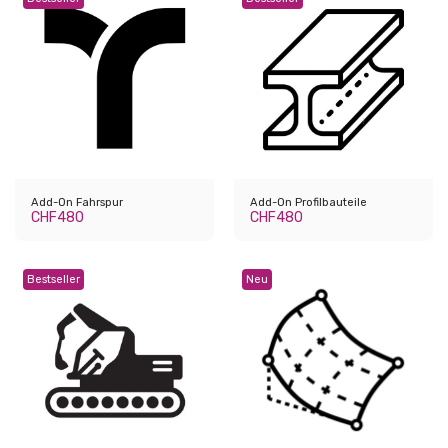
Add-On Fahrspur
Add-On Profilbauteile
CHF
480
CHF
480
Bestseller
Neu