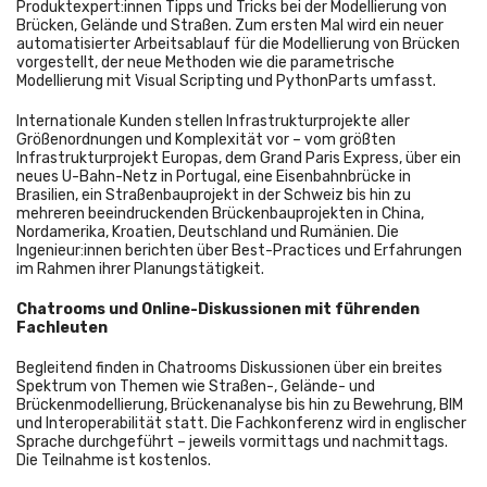
Produktexpert:innen Tipps und Tricks bei der Modellierung von
Brücken, Gelände und Straßen. Zum ersten Mal wird ein neuer
automatisierter Arbeitsablauf für die Modellierung von Brücken
vorgestellt, der neue Methoden wie die parametrische
Modellierung mit Visual Scripting und PythonParts umfasst.
Internationale Kunden stellen Infrastrukturprojekte aller
Größenordnungen und Komplexität vor – vom größten
Infrastrukturprojekt Europas, dem Grand Paris Express, über ein
neues U-Bahn-Netz in Portugal, eine Eisenbahnbrücke in
Brasilien, ein Straßenbauprojekt in der Schweiz bis hin zu
mehreren beeindruckenden Brückenbauprojekten in China,
Nordamerika, Kroatien, Deutschland und Rumänien. Die
Ingenieur:innen berichten über Best-Practices und Erfahrungen
im Rahmen ihrer Planungstätigkeit.
Chatrooms und Online-Diskussionen mit führenden
Fachleuten
Begleitend finden in Chatrooms Diskussionen über ein breites
Spektrum von Themen wie Straßen-, Gelände- und
Brückenmodellierung, Brückenanalyse bis hin zu Bewehrung, BIM
und Interoperabilität statt. Die Fachkonferenz wird in englischer
Sprache durchgeführt – jeweils vormittags und nachmittags.
Die Teilnahme ist kostenlos.