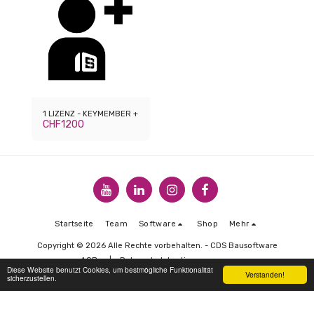
1 LIZENZ - KEYMEMBER +
CHF
1200
Startseite
Team
Software
Shop
Mehr
Copyright © 2026 Alle Rechte vorbehalten. -
CDS Bausoftware
AGBs
|
Datenschutzbestimmungen
Diese Website benutzt Cookies, um bestmögliche Funktionalität
Verstanden!
sicherzustellen.