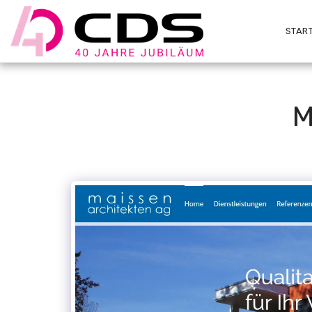
START
M