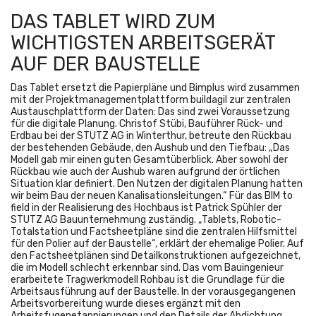
DAS TABLET WIRD ZUM
WICHTIGSTEN ARBEITSGERÄT
AUF DER BAUSTELLE
Das Tablet ersetzt die Papierpläne und Bimplus wird zusammen
mit der Projektmanagementplattform buildagil zur zentralen
Austauschplattform der Daten: Das sind zwei Voraussetzung
für die digitale Planung. Christof Stübi, Bauführer Rück- und
Erdbau bei der STUTZ AG in Winterthur, betreute den Rückbau
der bestehenden Gebäude, den Aushub und den Tiefbau: „Das
Modell gab mir einen guten Gesamtüberblick. Aber sowohl der
Rückbau wie auch der Aushub waren aufgrund der örtlichen
Situation klar definiert. Den Nutzen der digitalen Planung hatten
wir beim Bau der neuen Kanalisationsleitungen.“ Für das BIM to
field in der Realisierung des Hochbaus ist Patrick Spühler der
STUTZ AG Bauunternehmung zuständig. „Tablets, Robotic-
Totalstation und Factsheetpläne sind die zentralen Hilfsmittel
für den Polier auf der Baustelle“, erklärt der ehemalige Polier. Auf
den Factsheetplänen sind Detailkonstruktionen aufgezeichnet,
die im Modell schlecht erkennbar sind. Das vom Bauingenieur
erarbeitete Tragwerkmodell Rohbau ist die Grundlage für die
Arbeitsausführung auf der Baustelle. In der vorausgegangenen
Arbeitsvorbereitung wurde dieses ergänzt mit den
Arbeitsfugenetappierungen und den Details der Abdichtung.