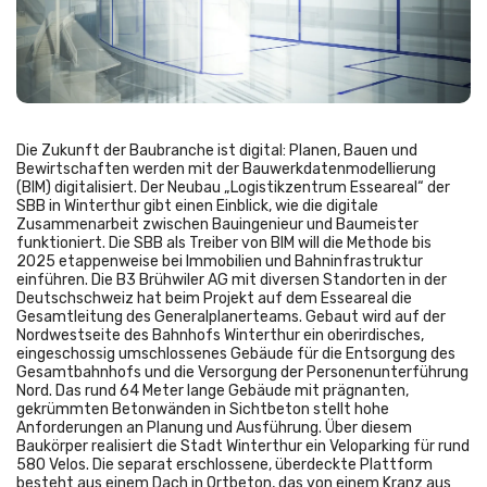
Die Zukunft der Baubranche ist digital: Planen, Bauen und
Bewirtschaften werden mit der Bauwerkdatenmodellierung
(BIM) digitalisiert. Der Neubau „Logistikzentrum Esseareal“ der
SBB in Winterthur gibt einen Einblick, wie die digitale
Zusammenarbeit zwischen Bauingenieur und Baumeister
funktioniert. Die SBB als Treiber von BIM will die Methode bis
2025 etappenweise bei Immobilien und Bahninfrastruktur
einführen. Die B3 Brühwiler AG mit diversen Standorten in der
Deutschschweiz hat beim Projekt auf dem Esseareal die
Gesamtleitung des Generalplanerteams. Gebaut wird auf der
Nordwestseite des Bahnhofs Winterthur ein oberirdisches,
eingeschossig umschlossenes Gebäude für die Entsorgung des
Gesamtbahnhofs und die Versorgung der Personenunterführung
Nord. Das rund 64 Meter lange Gebäude mit prägnanten,
gekrümmten Betonwänden in Sichtbeton stellt hohe
Anforderungen an Planung und Ausführung. Über diesem
Baukörper realisiert die Stadt Winterthur ein Veloparking für rund
580 Velos. Die separat erschlossene, überdeckte Plattform
besteht aus einem Dach in Ortbeton, das von einem Kranz aus