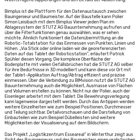
Bimplus ist die Plattform für den Datenaustausch zwischen
Bauingenieur und Baumeister. Auf der Baustelle kann Polier
Simon Leisibach mit dem Bimplus Viewer jeden Plan im
Ablagesystem der STUTZ AG Bauunternehmung aufrufen und
über die Filterfunktionen genau auswählen, was er sehen
möchte. Ähnlich funktioniert die Datenübermittlung an die
Robotic-Totalstation für das Einmessen von Punkten, Linien und
Höhen: „Via Stick oder online laden wir die georeferenzierten
Daten auf das Tablet der Roboticstation“, erläutert Patrick
Spühler diesen Vorgang. Die komplexe Oberfläche der
Bodenplatte mit vielen Gefällsbrüchen hat die STUTZ AG selber
für ihre Bedürfnisse in 3D modelliert und kann diese vor Ort mit
der Tablet-Applikation Auftrag/Abtrag effizient und präzise
einmessen. Über die Verbindung zu BIMvision nutzt die STUTZ AG
Bauunternehmung auch die Möglichkeit, Ausmasse von Flächen
und Volumen erstellen zu können. Nicht nur der Polier, auch der
Eisenleger arbeitet mit dem Tablet: Die Bewehrungsverlegung
kann lagenweise dargestellt werden. Durch das Antippen werden
weitere Einzelheiten wie zum Beispiel Positionen, Durchmesser
und Teilung sichtbar. Detailvorschauen und die Darstellung von
Einbauteilen wie zum Beispiel Dübelleisten sind weitere
Möglichkeiten der Visualisierung auf dem Bildschirm.
Das Projekt „Logistikzentrum Esseareal“ in Winterthur zeigt aus
Sicht des Bauingenieurs und des Baumeisters einen realistischen