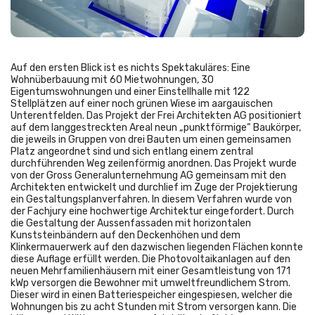
Auf den ersten Blick ist es nichts Spektakuläres: Eine
Wohnüberbauung mit 60 Mietwohnungen, 30
Eigentumswohnungen und einer Einstellhalle mit 122
Stellplätzen auf einer noch grünen Wiese im aargauischen
Unterentfelden. Das Projekt der Frei Architekten AG positioniert
auf dem langgestreckten Areal neun „punktförmige“ Baukörper,
die jeweils in Gruppen von drei Bauten um einen gemeinsamen
Platz angeordnet sind und sich entlang einem zentral
durchführenden Weg zeilenförmig anordnen. Das Projekt wurde
von der Gross Generalunternehmung AG gemeinsam mit den
Architekten entwickelt und durchlief im Zuge der Projektierung
ein Gestaltungsplanverfahren. In diesem Verfahren wurde von
der Fachjury eine hochwertige Architektur eingefordert. Durch
die Gestaltung der Aussenfassaden mit horizontalen
Kunststeinbändern auf den Deckenhöhen und dem
Klinkermauerwerk auf den dazwischen liegenden Flächen konnte
diese Auflage erfüllt werden. Die Photovoltaikanlagen auf den
neuen Mehrfamilienhäusern mit einer Gesamtleistung von 171
kWp versorgen die Bewohner mit umweltfreundlichem Strom.
Dieser wird in einen Batteriespeicher eingespiesen, welcher die
Wohnungen bis zu acht Stunden mit Strom versorgen kann. Die