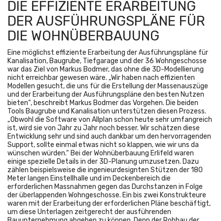
DIE EFFIZIENTE ERARBEITUNG
DER AUSFÜHRUNGSPLÄNE FÜR
DIE WOHNÜBERBAUUNG
Eine möglichst effiziente Erarbeitung der Ausführungspläne für
Kanalisation, Baugrube, Tiefgarage und der 36 Wohngeschosse
war das Ziel von Markus Bodmer, das ohne die 3D-Modellierung
nicht erreichbar gewesen wäre. „Wir haben nach effizienten
Modellen gesucht, die uns für die Erstellung der Massenauszüge
und der Erarbeitung der Ausführungspläne den besten Nutzen
bieten“, beschreibt Markus Bodmer das Vorgehen. Die beiden
Tools Baugrube und Kanalisation unterstützen diesen Prozess.
„Obwohl die Software von Allplan schon heute sehr umfangreich
ist, wird sie von Jahr zu Jahr noch besser. Wir schätzen diese
Entwicklung sehr und sind auch dankbar um den hervorragenden
Support, sollte einmal etwas nicht so klappen, wie wir uns da
wünschen würden.“ Bei der Wohnüberbauung Erlifeld waren
einige spezielle Details in der 3D-Planung umzusetzen. Dazu
zählen beispielsweise die ingenieurdesignten Stützen der 180
Meter langen Einstellhalle und im Deckenbereich die
erforderlichen Massnahmen gegen das Durchstanzen in Folge
der überlappenden Wohngeschosse. Ein bis zwei Konstrukteure
waren mit der Erarbeitung der erforderlichen Pläne beschäftigt,
um diese Unterlagen zeitgerecht der ausführenden
Bauunternehmung abgeben zu können. Denn der Rohbau der