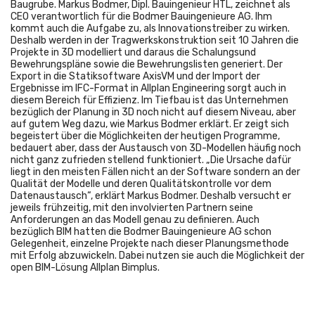
Baugrube. Markus Bodmer, Dipl. Bauingenieur HTL, zeichnet als
CEO verantwortlich für die Bodmer Bauingenieure AG. Ihm
kommt auch die Aufgabe zu, als Innovationstreiber zu wirken.
Deshalb werden in der Tragwerkskonstruktion seit 10 Jahren die
Projekte in 3D modelliert und daraus die Schalungsund
Bewehrungspläne sowie die Bewehrungslisten generiert. Der
Export in die Statiksoftware AxisVM und der Import der
Ergebnisse im IFC-Format in Allplan Engineering sorgt auch in
diesem Bereich für Effizienz. Im Tiefbau ist das Unternehmen
bezüglich der Planung in 3D noch nicht auf diesem Niveau, aber
auf gutem Weg dazu, wie Markus Bodmer erklärt. Er zeigt sich
begeistert über die Möglichkeiten der heutigen Programme,
bedauert aber, dass der Austausch von 3D-Modellen häufig noch
nicht ganz zufrieden stellend funktioniert. „Die Ursache dafür
liegt in den meisten Fällen nicht an der Software sondern an der
Qualität der Modelle und deren Qualitätskontrolle vor dem
Datenaustausch“, erklärt Markus Bodmer. Deshalb versucht er
jeweils frühzeitig, mit den involvierten Partnern seine
Anforderungen an das Modell genau zu definieren. Auch
bezüglich BIM hatten die Bodmer Bauingenieure AG schon
Gelegenheit, einzelne Projekte nach dieser Planungsmethode
mit Erfolg abzuwickeln. Dabei nutzen sie auch die Möglichkeit der
open BIM-Lösung Allplan Bimplus.