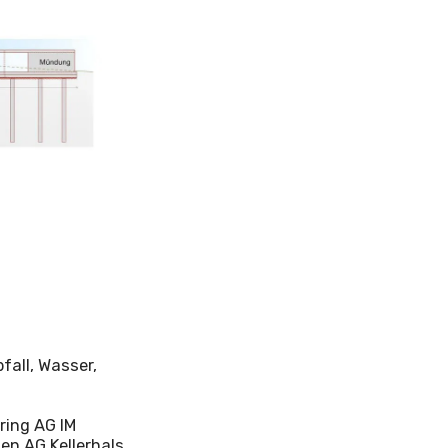
fall, Wasser,
ring AG IM
en AG Kellerhals