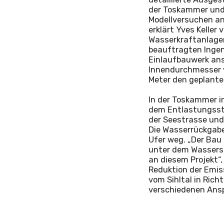
der Toskammer und
Modellversuchen an
erklärt Yves Keller 
Wasserkraftanlagen
beauftragten Ingen
Einlaufbauwerk ansc
Innendurchmesser v
Meter den geplante
In der Toskammer i
dem Entlastungssto
der Seestrasse und
Die Wasserrückgabe
Ufer weg. „Der Bau 
unter dem Wassersp
an diesem Projekt“,
Reduktion der Emiss
vom Sihltal in Rich
verschiedenen Ansp