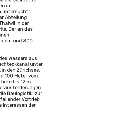
en in
 untersucht“,
der Abteilung
halwil in der
ke. Der an das
einen
 nach rund 800
 des Wassers aus
echteckkanal unter
in den Zürichsee.
wa 100 Meter vom
Tiefe bis 12 m
 Herausforderungen
ie Baulogistik: zur
fallender Vortrieb
e Interessen der
“