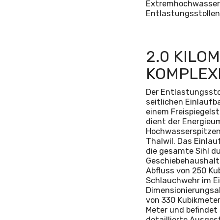
Extremhochwasser d
Entlastungsstollen
2.0 KILO
KOMPLEX
Der Entlastungssto
seitlichen Einlauf
einem Freispiegels
dient der Energieu
Hochwasserspitzen 
Thalwil. Das Einlau
die gesamte Sihl d
Geschiebehaushalts
Abfluss von 250 Kub
Schlauchwehr im Ein
Dimensionierungsab
von 330 Kubikmeter
Meter und befindet 
detaillierte Ausge