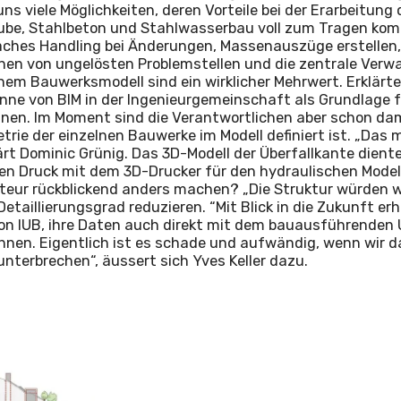
uns viele Möglichkeiten, deren Vorteile bei der Erarbeitung
ube, Stahlbeton und Stahlwasserbau voll zum Tragen ko
aches Handling bei Änderungen, Massenauszüge erstellen,
nen von ungelösten Problemstellen und die zentrale Verw
nem Bauwerksmodell sind ein wirklicher Mehrwert. Erklärtes
nne von BIM in der Ingenieurgemeinschaft als Grundlage fü
önnen. Im Moment sind die Verantwortlichen aber schon da
rie der einzelnen Bauwerke im Modell definiert ist. „Das 
klärt Dominic Grünig. Das 3D-Modell der Überfallkante dient
den Druck mit dem 3D-Drucker für den hydraulischen Mode
teur rückblickend anders machen? „Die Struktur würden w
taillierungsgrad reduzieren. “Mit Blick in die Zukunft erh
on IUB, ihre Daten auch direkt mit dem bauausführenden
nen. Eigentlich ist es schade und aufwändig, wenn wir d
unterbrechen“, äussert sich Yves Keller dazu.