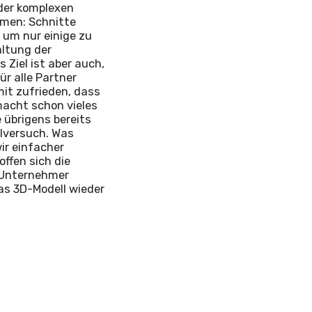
 der komplexen
mmen: Schnitte
 um nur einige zu
altung der
 Ziel ist aber auch,
r alle Partner
mit zufrieden, dass
macht schon vieles
e übrigens bereits
llversuch. Was
ir einfacher
offen sich die
 Unternehmer
as 3D-Modell wieder