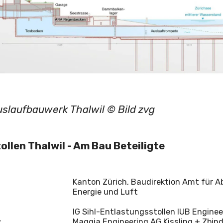
slaufbauwerk Thalwil © Bild zvg
llen Thalwil - Am Bau Beteiligte
Kanton Zürich, Baudirektion Amt für Ab
Energie und Luft
IG Sihl-Entlastungsstollen IUB Enginee
:
Maggia Engineering AG Kissling + Zbind