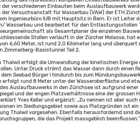
 der verschiedenen Einbauten beim Auslaufbauwerk werd
 der Versuchsanstalt für Wasserbau (VAW) der ETH Zürich
vom Ingenieurbüro IUB mit Hauptsitz in Bern. Er ist Leiter 
/ Wasserbau und bearbeitet für den Entlastungsstollen T
ieurgemeinschaft als Gesamtplaner die einzelnen Bauwer
hliessende Stollen verläuft in der Zürcher Molasse, hat 
on 6,60 Meter, ist rund 2,0 Kilometer lang und überquert
n Zimmerberg-Basistunnel Teil 2.
n Thalwil erfolgt die Umwandlung der kinetischen Energie
llen. Unter Druck strömt das Wasser dann durch einen R
 dem Seebad Bürger I hindurch bis zum Mündungsbauwerk 
 erfolgt rund 8 Meter unter der Wasseroberfläche und et
des Auslaufbauwerks in den Zürichsee ist aufgrund einer 
iegel und der engen Platzverhältnisse eine der grossen
 erklärt Yves Keller und ergänzt: „Zu nennen ist aber auch d
ionen im Siedlungsgebiet sowie aus Platzgründen ist ein 
tung Thalwil vorgesehen. Ebenfalls herausfordernd sind di
ruchsgruppen, die das Projekt massgeblich beeinflussen.