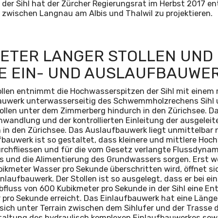
er Sihl hat der Zürcher Regierungsrat im Herbst 2017 en
 zwischen Langnau am Albis und Thalwil zu projektieren.
METER LANGER STOLLEN UND
E EIN- UND AUSLAUFBAUWE
llen entnimmt die Hochwasserspitzen der Sihl mit einem 
bauwerk unterwasserseitig des Schwemmholzrechens Sihl u
tollen unter dem Zimmerberg hindurch in den Zürichsee. 
mwandlung und der kontrollierten Einleitung der ausgeleit
in den Zürichsee. Das Auslaufbauwerk liegt unmittelbar n
fbauwerk ist so gestaltet, dass kleinere und mittlere Hoc
urchfliessen und für die vom Gesetz verlangte Flussdyna
 und die Alimentierung des Grundwassers sorgen. Erst wen
ikmeter Wasser pro Sekunde überschritten wird, öffnet si
laufbauwerk. Der Stollen ist so ausgelegt, dass er bei ei
fluss von 600 Kubikmeter pro Sekunde in der Sihl eine E
 pro Sekunde erreicht. Das Einlaufbauwerk hat eine Länge
sich unter Terrain zwischen dem Sihlufer und der Trasse d
staltung des hydraulisch komplexen Einlaufbauwerkes sow